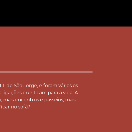
T de São Jorge, e foram vários os
ligações que ficam para a vida. A
 mais encontros e passeios, mais
icar no sofá?